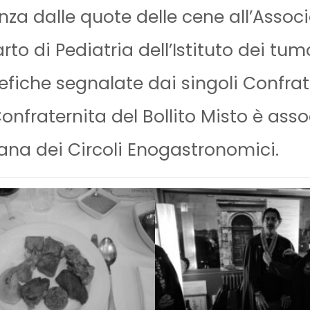
za dalle quote delle cene all’Assoc
rto di Pediatria dell’Istituto dei tumo
fiche segnalate dai singoli Confrate
onfraternita del Bollito Misto è asso
iana dei Circoli Enogastronomici.