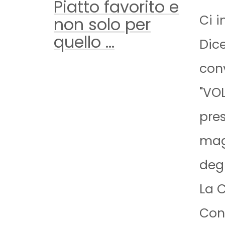
Piatto favorito e
Ci i
non solo per
quello ...
Dice
conv
"VOL
pres
mag
degl
La 
Conv