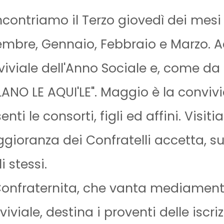
ncontriamo il Terzo giovedì dei mesi
mbre, Gennaio, Febbraio e Marzo. Ad
iviale dell'Anno Sociale e, come da 
ANO LE AQUI'LE". Maggio è la conviv
enti le consorti, figli ed affini. Visit
gioranza dei Confratelli accetta, su
i stessi.
Confraternita, che vanta mediament
iviale, destina i proventi delle iscri