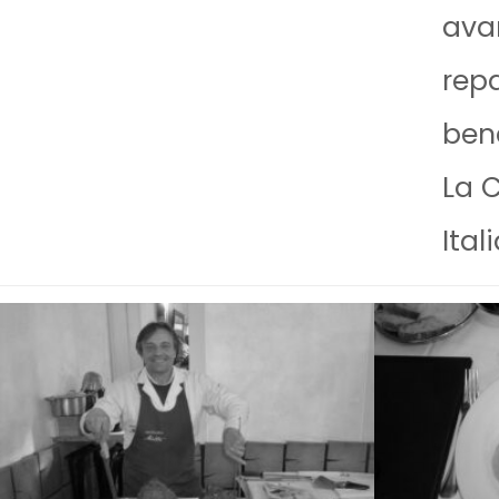
avan
repa
bene
La C
Ital