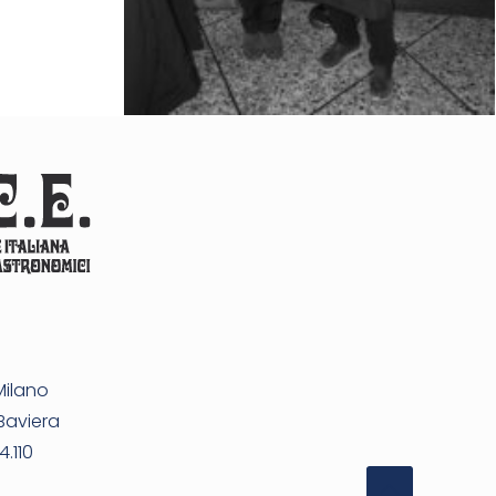
Milano
Baviera
4.110