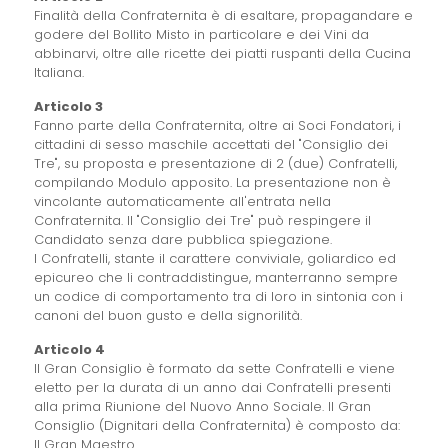
Finalità della Confraternita è di esaltare, propagandare e
godere del Bollito Misto in particolare e dei Vini da
abbinarvi, oltre alle ricette dei piatti ruspanti della Cucina
Italiana.
Articolo 3
Fanno parte della Confraternita, oltre ai Soci Fondatori, i
cittadini di sesso maschile accettati del "Consiglio dei
Tre", su proposta e presentazione di 2 (due) Confratelli,
compilando Modulo apposito. La presentazione non è
vincolante automaticamente all'entrata nella
Confraternita. Il "Consiglio dei Tre" può respingere il
Candidato senza dare pubblica spiegazione.
I Confratelli, stante il carattere conviviale, goliardico ed
epicureo che li contraddistingue, manterranno sempre
un codice di comportamento tra di loro in sintonia con i
canoni del buon gusto e della signorilità.
Articolo 4
Il Gran Consiglio è formato da sette Confratelli e viene
eletto per la durata di un anno dai Confratelli presenti
alla prima Riunione del Nuovo Anno Sociale. Il Gran
Consiglio (Dignitari della Confraternita) è composto da:
Il Gran Maestro