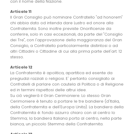
con il nome della Nazione.
Articolo 11
Il Gran Consiglio può nominare Confratello "ad honorem"
chi abbia dato od intenda dare Lustro ed onore alla
Confraternita. Sono inoltre previste Onorificenze da
conferire, solo in casi eccezionali, da parte del "Consiglio
dei Tre", con l'approvazione della maggioranza del Gran
Consiglio, a Confratello particolarmente distintosi o ad
altri Cittadini o Cittadine di cui alla prima parte dell'art. 12
stesso.
Articolo 12
La Confraternita è apolitica, apartitica ed esente da
pregiudizi razziali o religiosi. E' pertanto consigliato ai
Confratelli di parlare con cautela di Politica o di Religione
ed in termini rispettosi delle altrui idee.
Su ciò veglierà il Gran Cerimoniere. Lo stesso Gran
Cerimoniere è tenuto a portare le tre bandiere (d'Italia,
della Confraternita e dell'Europa Unita). La bandiera della
Confraternita è: fondo azzurro chiaro con al centro lo
Stemma; la bandiera Italiana porta al centro, nella parte
bianca, un piccolo Stemma della Confraternita.