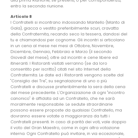
alla prima Riunione, se presenti, o per corrispondenza,
entro la seconda riunione.
Articolo 8
I Confratelli si incontrano indossando Mantello (Manto di
Gala), giacca o vestito preferibilmente scuri, cravatta
della Confraternita, recando seco la tessera, dandosi del
tu e chiamandosi per cognome. Gli incontri si articolano
in un cena al mese nei mesi di Ottobre, Novembre,
Dicembre, Gennaio, Febbraio e Marzo (il secondo
Giovedì del mese), oltre ad incontri e cene libere ed
itineranti. I Ristoranti visitati verranno (se da loro
consentito per iscritto) citati nel sito Internet della
Confraternita. Le date ed i Ristoranti vengono scelte dal
"Consiglio dei Tre", su segnalazione di uno o più
Confratelli e discusse preferibilmente la sera della cena
del mese precedente. L'Organizzazione di ogni "incontro
canonico" è affidata ad un Confratello, che ne sarà
moralmente responsabile. Le sedute straordinarie
possono essere proposte da qualsiasi Confratello, ma
dovranno essere votate a maggioranza da tutti i
Confratelli presenti. In caso di parità dei voti, vale doppio
il voto del Gran Maestro, come in ogni altra votazione
interna. Ogni Confratello può invitare, in via eccezionale,