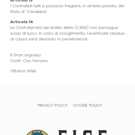
Articolo 13
I Confratelli tutti si possono fregiare, in ambito privato, del
titolo di "Cavaliere".
Articolo 14
La Confraternita del Bollito Misto (C.B.M.) non persegue
scopi di lucro. In caso di scioglimento, l'eventuale residuo
di cassa sarà devoluto in beneficienza.
Il Gran Legulejo
Confr. Cav. Ferrario
Ottobre 1998
PRIVACY POLICY
COOKIE POLICY