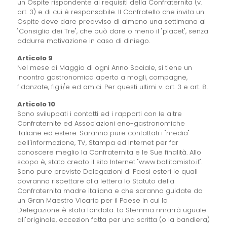
un Ospite rispondente ai requisiti della Confraternita (v.
art. 3) e di cui è responsabile. Il Confratello che invita un
Ospite deve dare preavviso di almeno una settimana al
"Consiglio dei Tre", che può dare o meno il "placet", senza
addurre motivazione in caso di diniego.
Articolo 9
Nel mese di Maggio di ogni Anno Sociale, si tiene un
incontro gastronomica aperto a mogli, compagne,
fidanzate, figli/e ed amici. Per questi ultimi v. art. 3 e art. 8.
Articolo 10
Sono sviluppati i contatti ed i rapporti con le altre
Confraternite ed Associazioni eno-gastronomiche
italiane ed estere. Saranno pure contattati i "media"
dell'informazione, TV, Stampa ed Internet per far
conoscere meglio la Confraternita e le Sue finalità. Allo
scopo è, stato creato il sito Internet "www.bollitomisto.it".
Sono pure previste Delegazioni di Paesi esteri le quali
dovranno rispettare alla lettera lo Statuto della
Confraternita madre italiana e che saranno guidate da
un Gran Maestro Vicario per il Paese in cui la
Delegazione è stata fondata. Lo Stemma rimarrà uguale
all'originale, eccezion fatta per una scritta (o la bandiera)