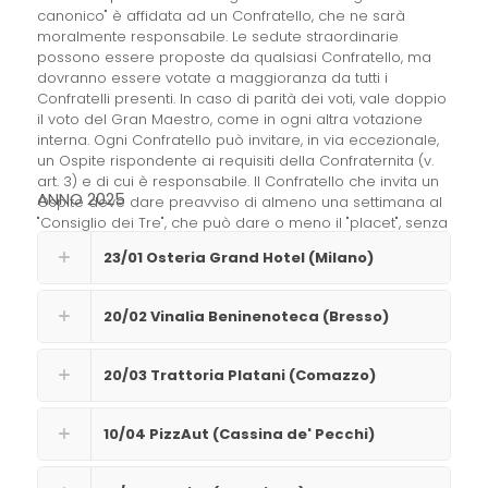
canonico" è affidata ad un Confratello, che ne sarà
moralmente responsabile. Le sedute straordinarie
possono essere proposte da qualsiasi Confratello, ma
dovranno essere votate a maggioranza da tutti i
Confratelli presenti. In caso di parità dei voti, vale doppio
il voto del Gran Maestro, come in ogni altra votazione
interna. Ogni Confratello può invitare, in via eccezionale,
un Ospite rispondente ai requisiti della Confraternita (v.
art. 3) e di cui è responsabile. Il Confratello che invita un
ANNO 2025
Ospite deve dare preavviso di almeno una settimana al
"Consiglio dei Tre", che può dare o meno il "placet", senza
addurre motivazione in caso di diniego. ... "
23/01 Osteria Grand Hotel (Milano)
20/02 Vinalia Beninenoteca (Bresso)
20/03 Trattoria Platani (Comazzo)
10/04 PizzAut (Cassina de' Pecchi)